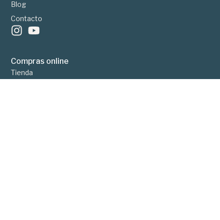
Blog
Contacto
Compras online
Tienda
Seguimiento del pedido
Iniciar sesión
Preguntas frecuentes
Devoluciones y reembolsos
Conecta:
San Antón 17 1A, Logroño, ES 26002
09:00 a 13:30h y 16:30h a 19:30h de (L-V)
Atención Cliente:
941 253 039
creciendoenespiral@psico360.com